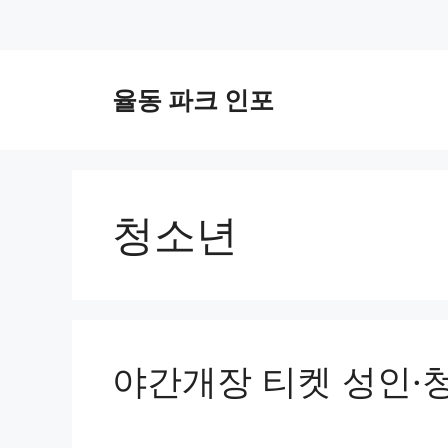
컨
텐
율동 파크 인포
츠
로
건
너
뛰
청소년
기
야간개장 티켓 성인·