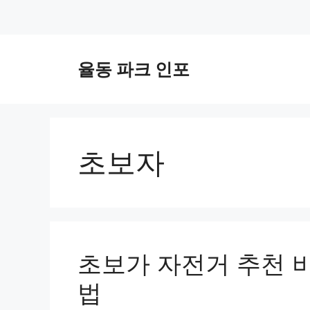
컨
텐
율동 파크 인포
츠
로
건
너
뛰
초보자
기
초보가 자전거 추천 
법