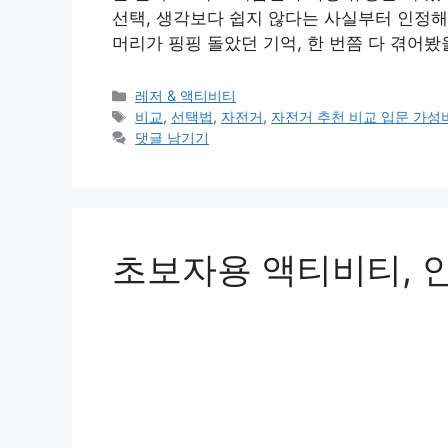
선택, 생각보다 쉽지 않다는 사실부터 인정해
머리가 핑핑 돌았던 기억, 한 번쯤 다 겪어봤
카
레저 & 액티비티
테
태
비교
,
선택법
,
자전거
,
자전거 추천 비교 입문 가성
고
그
댓글 남기기
리
초보자용 액티비티, 