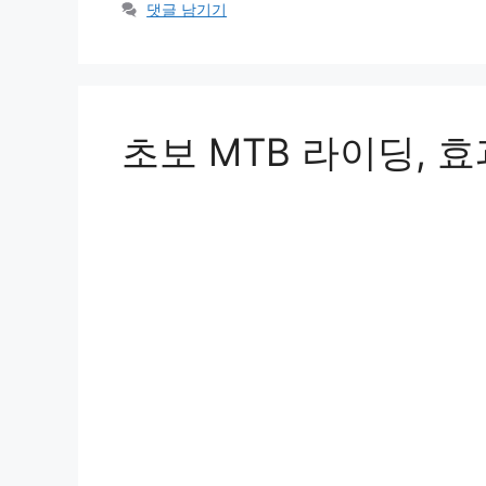
고
그
댓글 남기기
리
초보 MTB 라이딩, 