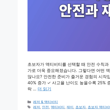
초보자가 액티비티를 선택할 때 안전 수칙과 적
가로 더욱 중요해졌습니다. 그렇다면 어떤 
않나요? 안전한 준비가 즐거운 경험의 시작입
40% 증가 ✓ 사고율 난이도 높을수록 25% 
락 …
더 읽기
카
레저 & 액티비티
테
태
레저
,
안전
,
액티비티
,
재미
,
초보자
,
초보자 액티비티