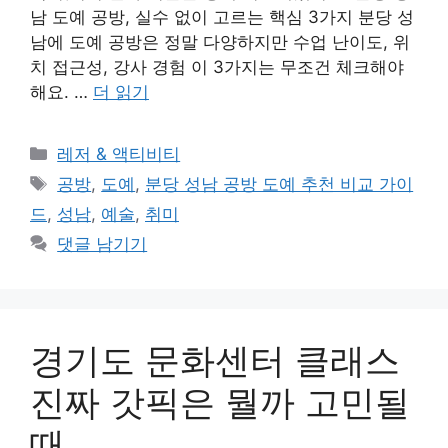
남 도예 공방, 실수 없이 고르는 핵심 3가지 분당 성
남에 도예 공방은 정말 다양하지만 수업 난이도, 위
치 접근성, 강사 경험 이 3가지는 무조건 체크해야
해요. …
더 읽기
카
레저 & 액티비티
테
태
공방
,
도예
,
분당 성남 공방 도예 추천 비교 가이
고
그
드
,
성남
,
예술
,
취미
리
댓글 남기기
경기도 문화센터 클래스
진짜 갓픽은 뭘까 고민될
때