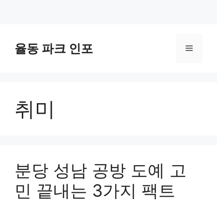
컨
텐
율동 파크 인포
메
츠
로
뉴
건
너
취미
뛰
기
분당 성남 공방 도예 고
민 끝내는 3가지 팩트