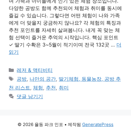
며 가족과 아이들에게 인기 있는 체험 장소입니다.
다양한 공방도 함께 추천되어 체험과 취미를 동시에
즐길 수 있습니다. 그렇다면 어떤 체험이 나와 가족
에게 더 맞을지 궁금하지 않나요? 각 체험의 특징과
추천 포인트를 자세히 살펴봅니다. 내게 꼭 맞는 체
험 선택이 즐거운 추억의 시작입니다. 핵심 포인트
✓ 딸기 수확은 3~5월이 적기이며 전국 132곳 …
더
읽기
카
레저 & 액티비티
테
태
공방
,
나만의 공간
,
딸기체험, 동물농장, 공방 추
고
그
천 리스트
,
체험
,
추천
,
취미
리
댓글 남기기
© 2026 율동 파크 인포
• 제작됨
GeneratePress