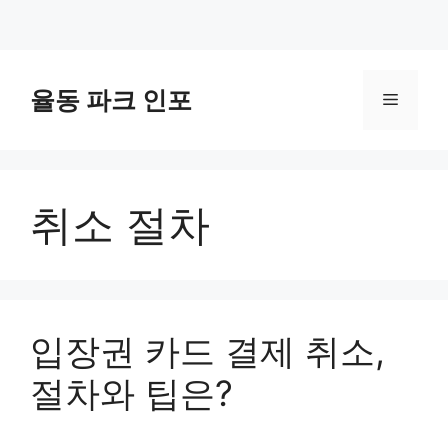
컨
텐
율동 파크 인포
메
츠
로
뉴
건
너
취소 절차
뛰
기
입장권 카드 결제 취소,
절차와 팁은?