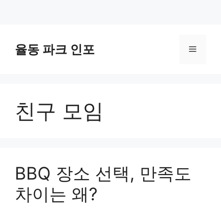
컨
텐
율동 파크 인포
메
츠
로
뉴
건
너
친구 모임
뛰
기
BBQ 장소 선택, 만족도
차이는 왜?