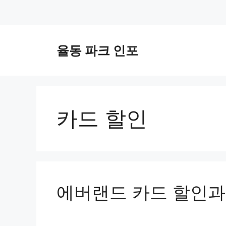
컨
텐
율동 파크 인포
츠
로
건
너
뛰
카드 할인
기
에버랜드 카드 할인과