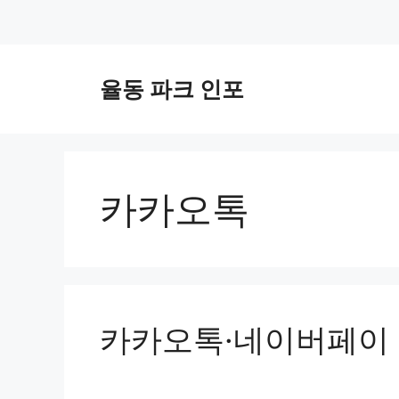
컨
텐
율동 파크 인포
츠
로
건
너
뛰
카카오톡
기
카카오톡·네이버페이 