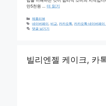
법을 이해하는 것이 합리적 소비의 시작입니다.
만5천원 …
더 읽기
카
제품리뷰
테
태
네이버페이
,
비교
,
카카오톡
,
카카오톡·네이버페이 
고
그
댓글 남기기
리
빌리엔젤 케이크, 카톡