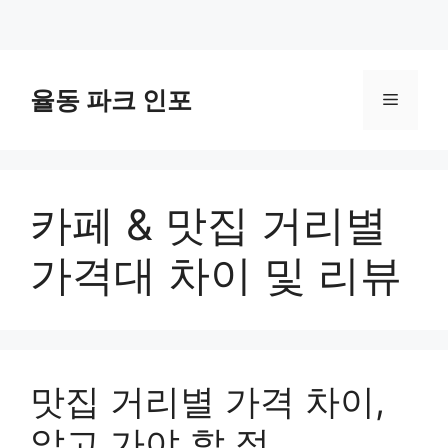
컨
텐
율동 파크 인포
메
츠
로
뉴
건
너
카페 & 맛집 거리별
뛰
기
가격대 차이 및 리뷰
맛집 거리별 가격 차이,
알고 가야 할 점