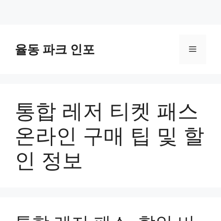
컨
텐
율동 파크 인포
메
츠
로
뉴
건
너
통합 레저 티켓 패스
뛰
기
온라인 구매 팁 및 할
인 정보