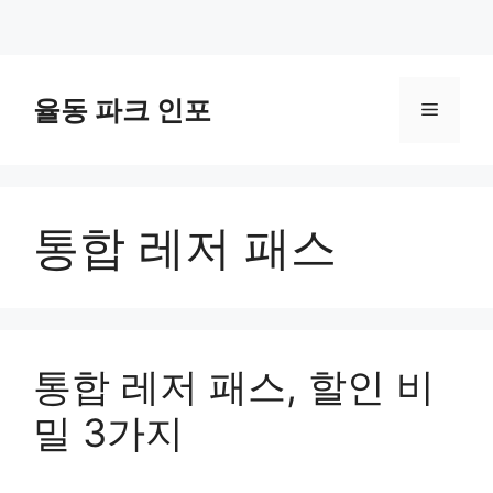
컨
텐
율동 파크 인포
메
츠
로
뉴
건
너
통합 레저 패스
뛰
기
통합 레저 패스, 할인 비
밀 3가지