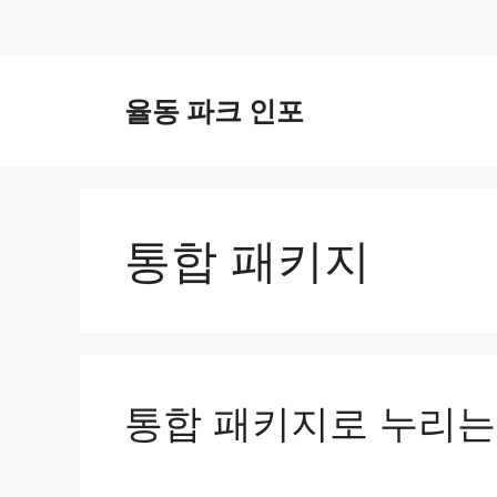
컨
텐
율동 파크 인포
츠
로
건
너
뛰
통합 패키지
기
통합 패키지로 누리는