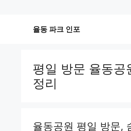
컨
텐
율동 파크 인포
츠
로
건
너
뛰
평일 방문 율동공원
기
정리
율동공원 평일 방문, 