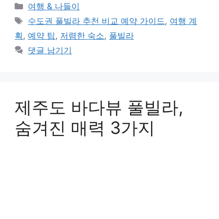
카
여행 & 나들이
테
태
수도권 풀빌라 추천 비교 예약 가이드
,
여행 계
고
그
획
,
예약 팁
,
저렴한 숙소
,
풀빌라
리
댓글 남기기
제주도 바다뷰 풀빌라,
숨겨진 매력 3가지