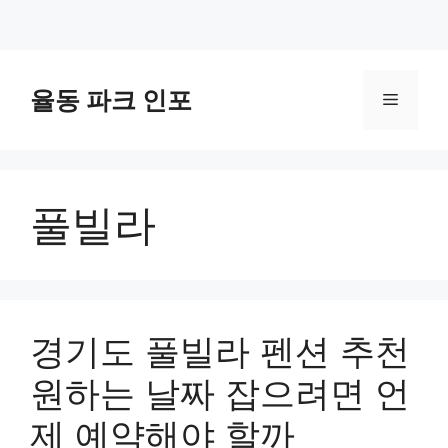
컨
텐
율동 파크 인포
메
츠
로
뉴
건
너
풀빌라
뛰
기
경기도 풀빌라 펜션 추천
원하는 날짜 잡으려면 언
제 예약해야 할까