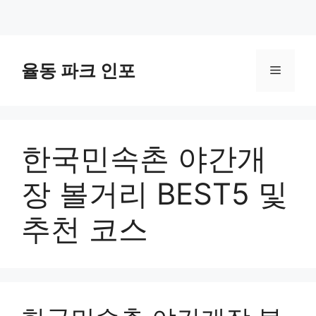
컨
텐
율동 파크 인포
메
츠
로
뉴
건
너
한국민속촌 야간개
뛰
기
장 볼거리 BEST5 및
추천 코스