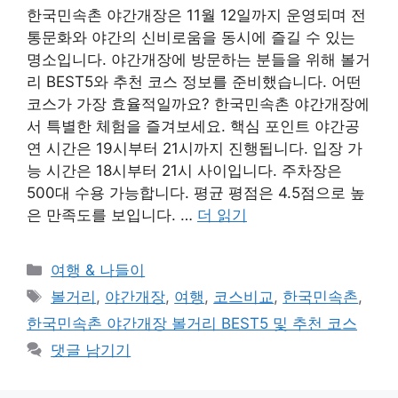
한국민속촌 야간개장은 11월 12일까지 운영되며 전
통문화와 야간의 신비로움을 동시에 즐길 수 있는
명소입니다. 야간개장에 방문하는 분들을 위해 볼거
리 BEST5와 추천 코스 정보를 준비했습니다. 어떤
코스가 가장 효율적일까요? 한국민속촌 야간개장에
서 특별한 체험을 즐겨보세요. 핵심 포인트 야간공
연 시간은 19시부터 21시까지 진행됩니다. 입장 가
능 시간은 18시부터 21시 사이입니다. 주차장은
500대 수용 가능합니다. 평균 평점은 4.5점으로 높
은 만족도를 보입니다. …
더 읽기
카
여행 & 나들이
테
태
볼거리
,
야간개장
,
여행
,
코스비교
,
한국민속촌
,
고
그
한국민속촌 야간개장 볼거리 BEST5 및 추천 코스
리
댓글 남기기