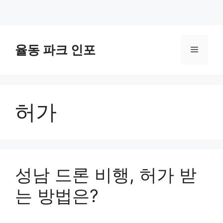
컨
텐
율동 파크 인포
메
츠
로
뉴
건
너
허가
뛰
기
성남 드론 비행, 허가 받
는 방법은?