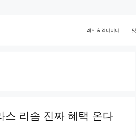
레저 & 액티비티
맛
라스 리솜 진짜 혜택 온다