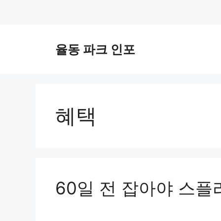
컨
텐
율동 파크 인포
츠
로
건
너
뛰
혜택
기
60일 전 잡아야 스플