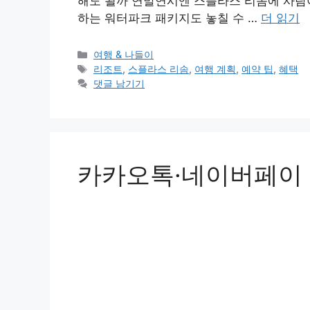
해도 될까 연말연시엔 스플라스 리솜에 사람이
하는 워터파크 패키지도 놓칠 수 …
더 읽기
카
여행 & 나들이
테
태
리조트
,
스플라스 리솜
,
여행 계획
,
예약 팁
,
혜택
고
그
댓글 남기기
리
카카오톡·네이버페이 