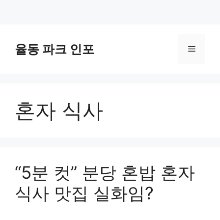
컨
텐
율동 파크 인포
메
츠
로
뉴
건
너
혼자 식사
뛰
기
“5분 컷” 분당 혼밥 혼자
식사 맛집 실화임?