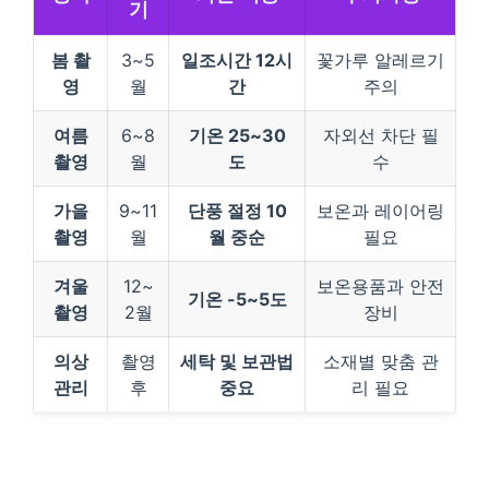
기
봄 촬
3~5
일조시간 12시
꽃가루 알레르기
영
월
간
주의
여름
6~8
기온 25~30
자외선 차단 필
촬영
월
도
수
가을
9~11
단풍 절정 10
보온과 레이어링
촬영
월
월 중순
필요
겨울
12~
보온용품과 안전
기온 -5~5도
촬영
2월
장비
의상
촬영
세탁 및 보관법
소재별 맞춤 관
관리
후
중요
리 필요