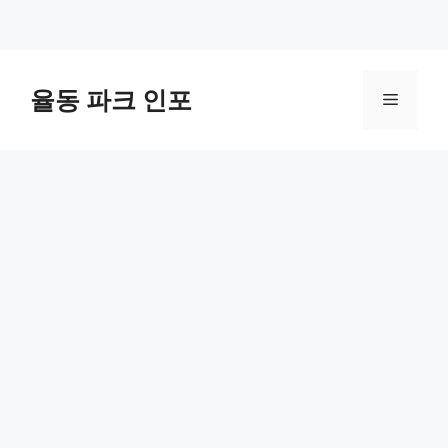
컨
텐
율동 파크 인포
메
츠
로
뉴
건
너
뛰
기