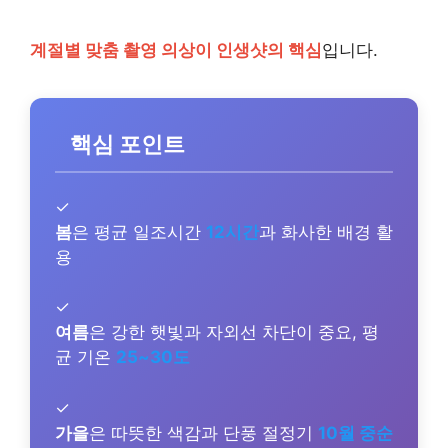
계절별 맞춤 촬영 의상이 인생샷의 핵심
입니다.
핵심 포인트
✓
봄
은 평균 일조시간
12시간
과 화사한 배경 활
용
✓
여름
은 강한 햇빛과 자외선 차단이 중요, 평
균 기온
25~30도
✓
가을
은 따뜻한 색감과 단풍 절정기
10월 중순