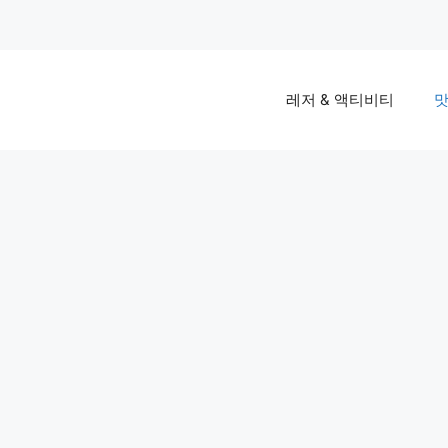
레저 & 액티비티
맛