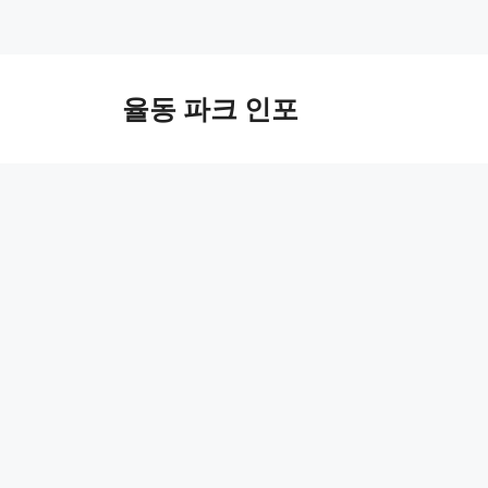
컨
텐
율동 파크 인포
츠
로
건
너
뛰
기