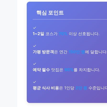
핵심 포인트
✓
1~2일
코스가
70%
이상 선호됩니다.
✓
가평 방문객
은 연간
150만 명
에 달합니다
✓
예약 필수
맛집은
60%
를 차지합니다.
✓
평균 식사 비용
은 1인당
2만 원
수준입니다