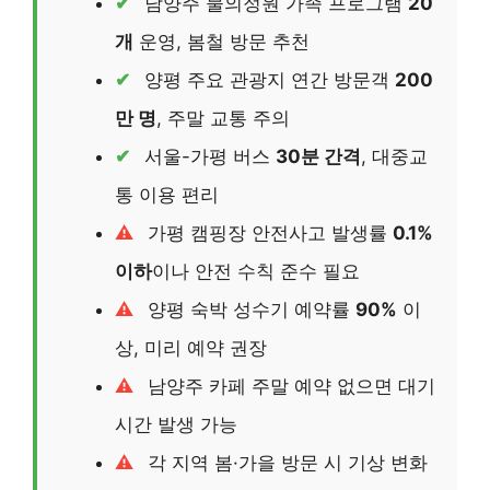
남양주 물의정원 가족 프로그램
20
개
운영, 봄철 방문 추천
양평 주요 관광지 연간 방문객
200
만 명
, 주말 교통 주의
서울-가평 버스
30분 간격
, 대중교
통 이용 편리
가평 캠핑장 안전사고 발생률
0.1%
이하
이나 안전 수칙 준수 필요
양평 숙박 성수기 예약률
90%
이
상, 미리 예약 권장
남양주 카페 주말 예약 없으면 대기
시간 발생 가능
각 지역 봄·가을 방문 시 기상 변화