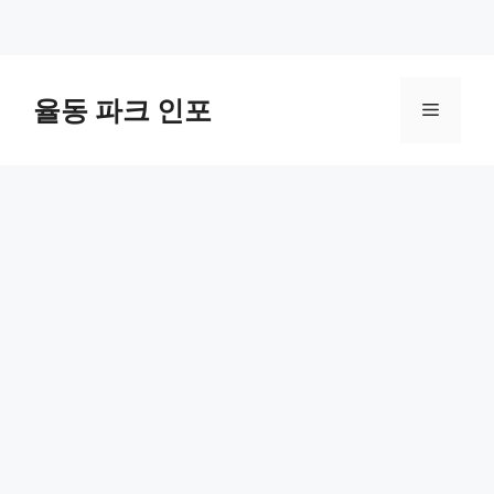
컨
텐
율동 파크 인포
메
츠
로
뉴
건
너
뛰
기