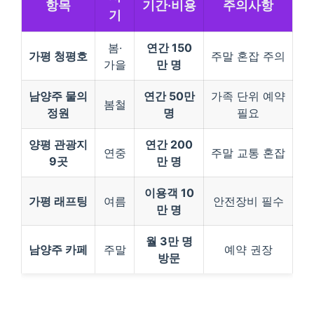
항목
기간·비용
주의사항
기
봄·
연간 150
가평 청평호
주말 혼잡 주의
가을
만 명
남양주 물의
연간 50만
가족 단위 예약
봄철
정원
명
필요
양평 관광지
연간 200
연중
주말 교통 혼잡
9곳
만 명
이용객 10
가평 래프팅
여름
안전장비 필수
만 명
월 3만 명
남양주 카페
주말
예약 권장
방문