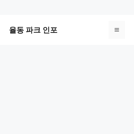
컨
텐
율동 파크 인포
메
츠
로
뉴
건
너
뛰
기