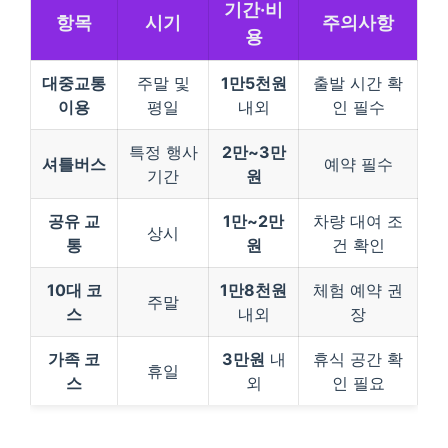
기간·비
항목
시기
주의사항
용
대중교통
주말 및
1만5천원
출발 시간 확
이용
평일
내외
인 필수
특정 행사
2만~3만
셔틀버스
예약 필수
기간
원
공유 교
1만~2만
차량 대여 조
상시
통
원
건 확인
10대 코
1만8천원
체험 예약 권
주말
스
내외
장
가족 코
3만원
내
휴식 공간 확
휴일
스
외
인 필요