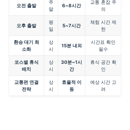
주
교통 혼잡 주
오전 출발
6~8시간
말
의
평
체험 시간 제
오후 출발
5~7시간
일
한
환승 대기 최
상
시간표 확인
15분 내외
소화
시
필수
코스별 휴식
상
30분~1시
휴식 공간 확
배치
시
간
인
교통편 연결
상
효율적 이
예상 시간 고
전략
시
동
려