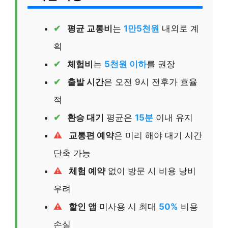
평균 교통비
는
1만5천원
내외로 계
획
체험비
는
5천원 이하
를 권장
출발 시간
은 오전 9시 전후가 효율
적
환승 대기
평균은
15분
이내 유지
교통편 예약
은 미리 해야 대기 시간
단축 가능
체험 예약
없이 방문 시 비용 낭비
우려
할인 앱
미사용 시 최대
50%
비용
손실