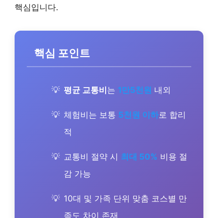
핵심입니다.
핵심 포인트
평균 교통비
는
1만5천원
내외
체험비는 보통
5천원 이하
로 합리
적
교통비 절약 시
최대 50%
비용 절
감 가능
10대 및 가족 단위 맞춤 코스별 만
족도 차이 존재