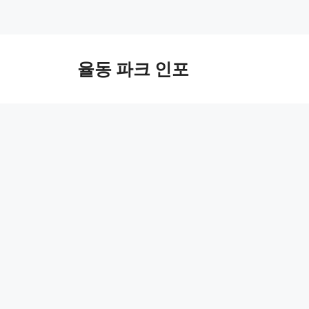
컨
텐
율동 파크 인포
츠
로
건
너
뛰
기