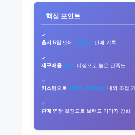
핵심 포인트
✓
출시 5일
만에
30만 잔
판매 기록
✓
재구매율
40%
이상으로 높은 만족도
✓
커스텀
으로
칼로리 250kcal
내외 조절 
✓
판매 연장
결정으로 브랜드 이미지 강화