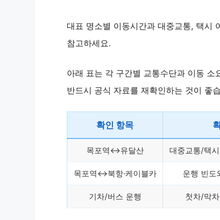
대표 명소별 이동시간과 대중교통, 택시 
참고하세요.
아래 표는 각 구간별 교통수단과 이동 소요
반드시 공식 자료를 재확인하는 것이 좋습
확인 항목
목포역↔유달산
대중교통/택시
목포역↔북항·케이블카
운행 빈도
기차/버스 운행
첫차/막차