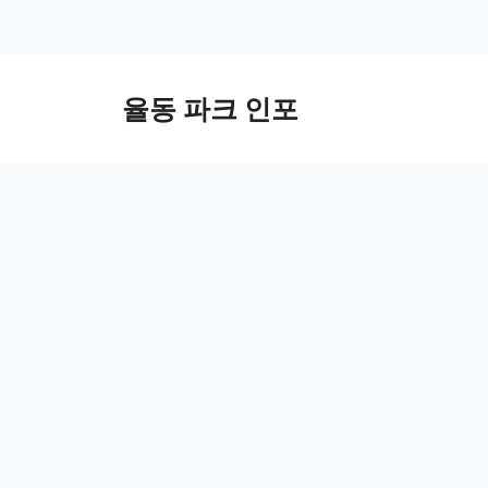
컨
텐
율동 파크 인포
츠
로
건
너
뛰
기