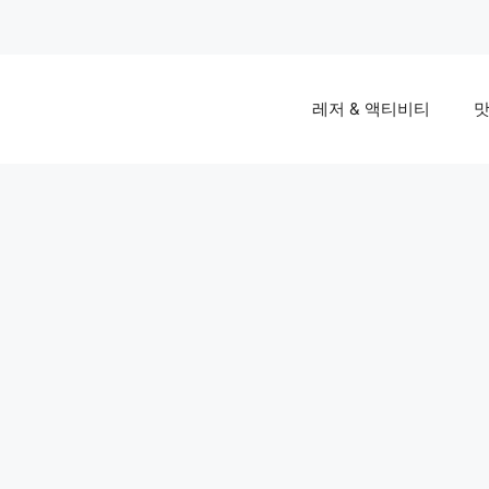
레저 & 액티비티
맛