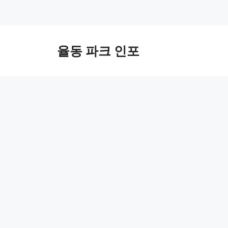
컨
텐
율동 파크 인포
츠
로
건
너
뛰
기