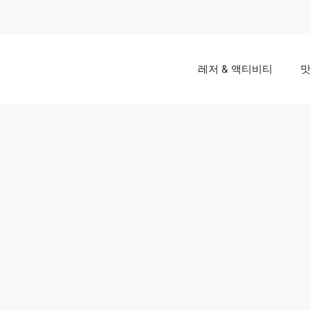
레저 & 액티비티
맛