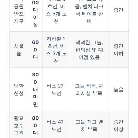
00
공원
호선, 버
음, 벤치·피크
대
중간
반포
스 5개 노
닉 테이블 완
이
지구
선
비
상
지하철 2
60
넉넉한 그늘,
서울
호선, 버
중간
0
편의점 및 대
숲
스 3개 노
이하
대
여점 있음
선
30
0
남한
버스 2개
그늘 적음, 편
대
높음
산성
노선
의시설 부족
미
만
광교
80
버스 4개
그늘 적고 벤
중간
호수
0
노선
치 부족
이상
공원
대