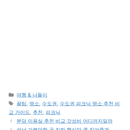
카
여행 & 나들이
테
태
꿀팁
,
명소
,
수도권
,
수도권 피크닉 명소 추천 비
고
그
교 가이드
,
추천
,
피크닉
리
분당 미용실 추천 비교 갓성비 어디까지일까
성남 가볼만한 곳 진짜 핵심만 콕 집어줄게