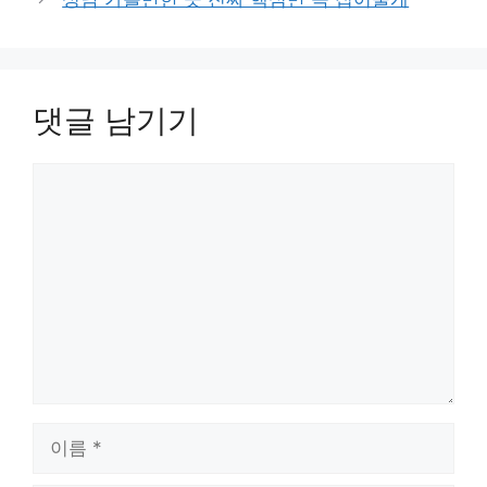
댓글 남기기
댓
글
이
름