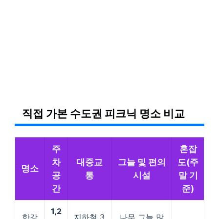
직접 가본 수도권 피크닉 명소 비교
주
혼잡
차
대중교
그늘 및 편의
도(주
명소
공
통
시설
말 기
간
준)
1,2
한강
지하철 3
나무 그늘 많