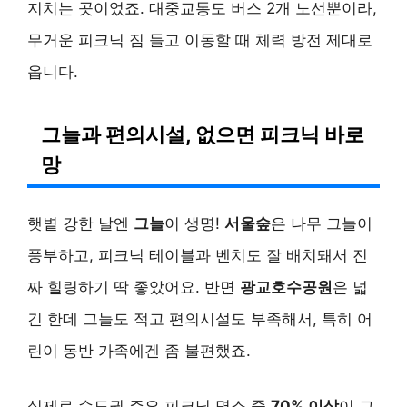
지치는 곳이었죠. 대중교통도 버스 2개 노선뿐이라,
무거운 피크닉 짐 들고 이동할 때 체력 방전 제대로
옵니다.
그늘과 편의시설, 없으면 피크닉 바로
망
햇볕 강한 날엔
그늘
이 생명!
서울숲
은 나무 그늘이
풍부하고, 피크닉 테이블과 벤치도 잘 배치돼서 진
짜 힐링하기 딱 좋았어요. 반면
광교호수공원
은 넓
긴 한데 그늘도 적고 편의시설도 부족해서, 특히 어
린이 동반 가족에겐 좀 불편했죠.
실제로 수도권 주요 피크닉 명소 중
70% 이상
이 그