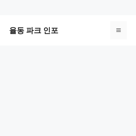
컨
텐
율동 파크 인포
메
츠
로
뉴
건
너
뛰
기