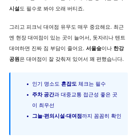
시설
도 필수로 봐야 오래 버티죠.
그리고 피크닉 대여점 유무도 매우 중요해요. 최근
엔 현장 대여점이 있는 곳이 늘어서, 돗자리나 텐트
대여하면 진짜 짐 부담이 줄어요.
서울숲
이나
한강
공원
은 대여점이 잘 갖춰져 있어서 꽤 편했습니다.
인기 명소도
혼잡도
체크는 필수
주차 공간
과 대중교통 접근성 좋은 곳
이 최우선
그늘·편의시설·대여점
까지 꼼꼼히 확인