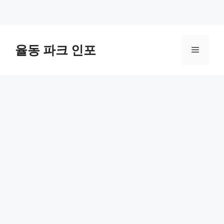
컨
텐
율동 파크 인포
메
츠
로
뉴
건
너
뛰
기