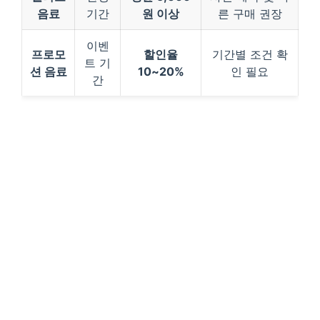
음료
기간
원 이상
른 구매 권장
이벤
프로모
할인율
기간별 조건 확
트 기
션 음료
10~20%
인 필요
간