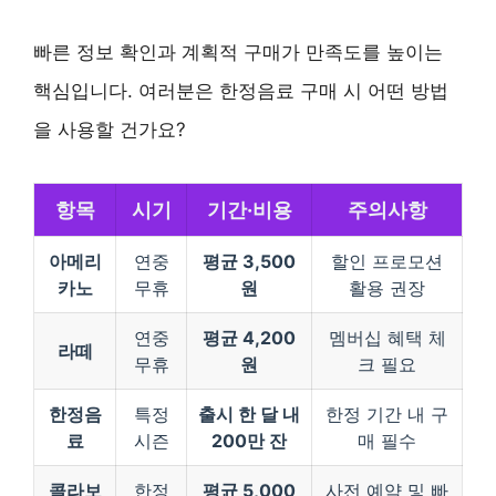
빠른 정보 확인과 계획적 구매가 만족도를 높이는
핵심입니다. 여러분은 한정음료 구매 시 어떤 방법
을 사용할 건가요?
항목
시기
기간·비용
주의사항
아메리
연중
평균 3,500
할인 프로모션
카노
무휴
원
활용 권장
연중
평균 4,200
멤버십 혜택 체
라떼
무휴
원
크 필요
한정음
특정
출시 한 달 내
한정 기간 내 구
료
시즌
200만 잔
매 필수
콜라보
한정
평균 5,000
사전 예약 및 빠