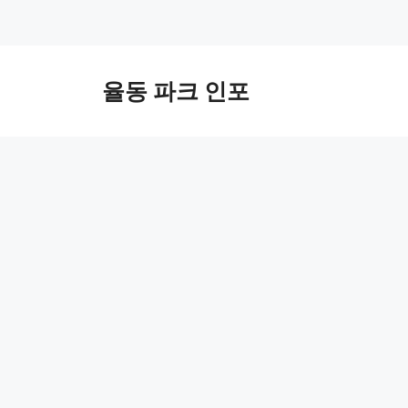
컨
텐
율동 파크 인포
츠
로
건
너
뛰
기