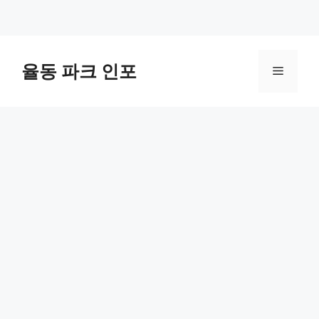
컨
텐
율동 파크 인포
메
츠
로
뉴
건
너
뛰
기