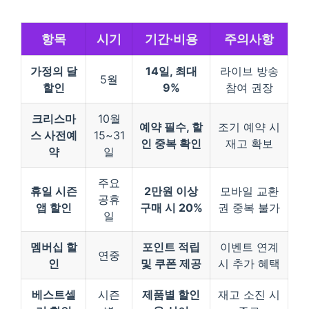
항목
시기
기간·비용
주의사항
가정의 달
14일, 최대
라이브 방송
5월
할인
9%
참여 권장
크리스마
10월
예약 필수, 할
조기 예약 시
스 사전예
15~31
인 중복 확인
재고 확보
약
일
주요
휴일 시즌
2만원 이상
모바일 교환
공휴
앱 할인
구매 시 20%
권 중복 불가
일
멤버십 할
포인트 적립
이벤트 연계
연중
인
및 쿠폰 제공
시 추가 혜택
베스트셀
시즌
제품별 할인
재고 소진 시