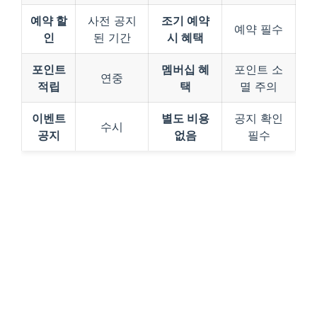
예약 할
사전 공지
조기 예약
예약 필수
인
된 기간
시 혜택
포인트
멤버십 혜
포인트 소
연중
적립
택
멸 주의
이벤트
별도 비용
공지 확인
수시
공지
없음
필수