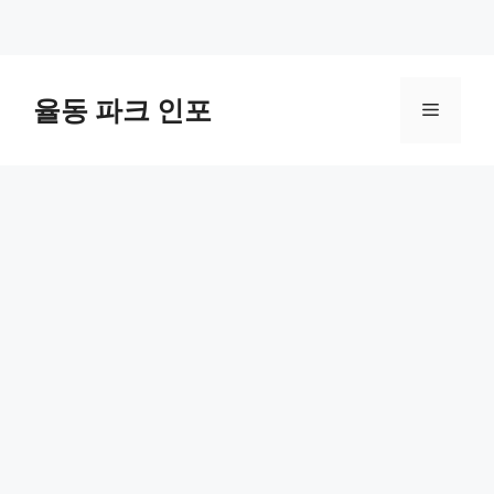
컨
텐
율동 파크 인포
메
츠
로
뉴
건
너
뛰
기