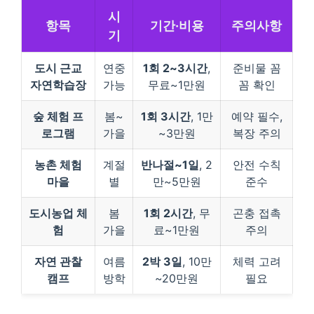
시
항목
기간·비용
주의사항
기
도시 근교
연중
1회 2~3시간
,
준비물 꼼
자연학습장
가능
무료~1만원
꼼 확인
숲 체험 프
봄~
1회 3시간
, 1만
예약 필수,
로그램
가을
~3만원
복장 주의
농촌 체험
계절
반나절~1일
, 2
안전 수칙
마을
별
만~5만원
준수
도시농업 체
봄
1회 2시간
, 무
곤충 접촉
험
가을
료~1만원
주의
자연 관찰
여름
2박 3일
, 10만
체력 고려
캠프
방학
~20만원
필요