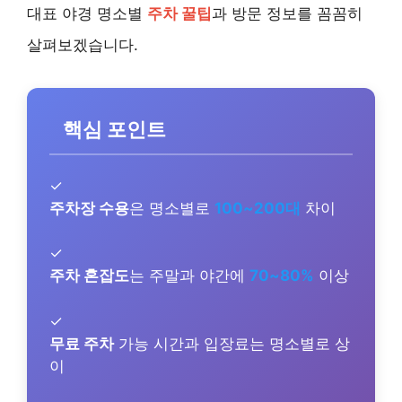
대표 야경 명소별
주차 꿀팁
과 방문 정보를 꼼꼼히
살펴보겠습니다.
핵심 포인트
✓
주차장 수용
은 명소별로
100~200대
차이
✓
주차 혼잡도
는 주말과 야간에
70~80%
이상
✓
무료 주차
가능 시간과 입장료는 명소별로 상
이