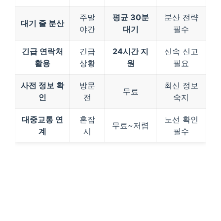
주말
평균 30분
분산 전략
대기 줄 분산
야간
대기
필수
긴급 연락처
긴급
24시간 지
신속 신고
활용
상황
원
필요
사전 정보 확
방문
최신 정보
무료
인
전
숙지
대중교통 연
혼잡
노선 확인
무료~저렴
계
시
필수