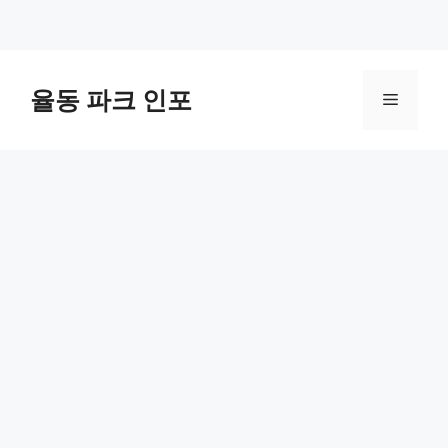
컨
텐
율동 파크 인포
메
츠
로
뉴
건
너
뛰
기