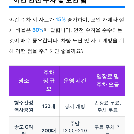
야간 주차 시 사고가
15%
증가하며, 보안 카메라 설
치 비율은
60%
에 달합니다. 안전 수칙을 준수하는
것이 매우 중요합니다. 차량 도난 및 사고 예방을 위
해 어떤 점을 주의하면 좋을까요?
주차
입장료 및
명소
장 규
운영 시간
주차 요금
모
행주산성
입장료 무료,
150대
상시 개방
역사공원
주차 무료
주말
송도 G타
무료 주차 가
200대
13:00~21:0