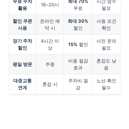
무료 주차
최대 70%
시간 엄수
18~20시
활용
무료
필요
할인 쿠폰
온라인 예
최대 30%
사용 조건
사용
약 시
할인
확인
장기 주차
4시간 이
사전 문의
15%
할인
할인
상
필요
비용 절감
혼잡도 낮
평일 방문
주중
효과
음
대중교통
주차비 절
노선 확인
혼잡 시
연계
감
필수