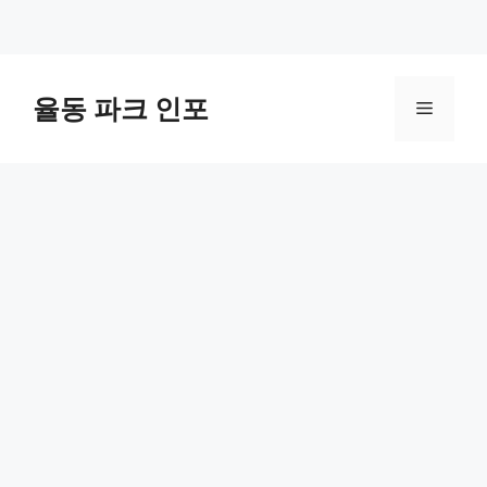
컨
텐
율동 파크 인포
메
츠
로
뉴
건
너
뛰
기