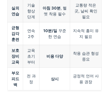
기술
교통량 적은
실외
아침 30분
, 헬
향상
곳, 날씨 확인
연습
멧 착용 필수
단계
필요
균형
연속
10분/일
꾸준
지속적 흥미 유
감각
2주
한 연습
지 필요
훈련
보호
교육
착용 습관 형성
장비
초기
비용 다양
중요
교육
부터
부모
전 과
긍정적 언어 사
피드
상시
정
용 권장
백