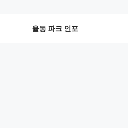
컨
텐
율동 파크 인포
츠
로
건
너
뛰
기