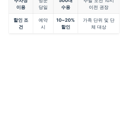
주차장
방문
500대
주말 오전 10시
이용
당일
수용
이전 권장
할인 조
예약
10~20%
가족 단위 및 단
건
시
할인
체 대상