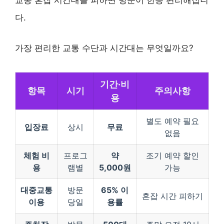
교통 혼잡 시간대를 피하면 방문이 한층 편리해집니
다.
가장 편리한 교통 수단과 시간대는 무엇일까요?
기간·비
항목
시기
주의사항
용
별도 예약 필요
입장료
상시
무료
없음
체험 비
프로그
약
조기 예약 할인
용
램별
5,000원
가능
대중교통
방문
65% 이
혼잡 시간 피하기
이용
당일
용률