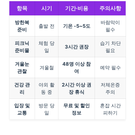
항목
시기
기간·비용
주의사항
방한복
바람막이
출발 전
기온 -5~5도
준비
필수
피크닉
체험 당
습기 차단
3시간 권장
준비물
일
필요
겨울눈
48명 이상 참
겨울철
예약 필수
관찰
여
건강 관
야외 활
2시간 이상 권
저체온증
리
동 중
장 휴식
주의
입장 및
방문 당
무료 및 할인
혼잡 시간
교통
일
정보
피하기