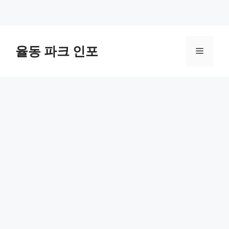
컨
텐
율동 파크 인포
메
츠
로
뉴
건
너
뛰
기