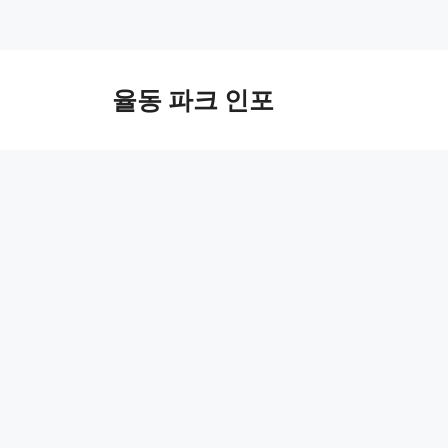
컨
텐
율동 파크 인포
츠
로
건
너
뛰
기