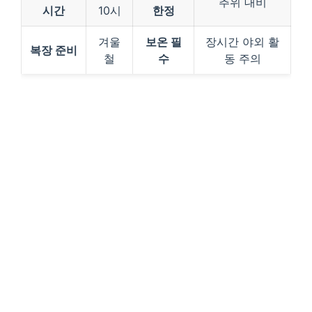
추위 대비
시간
10시
한정
겨울
보온 필
장시간 야외 활
복장 준비
철
수
동 주의