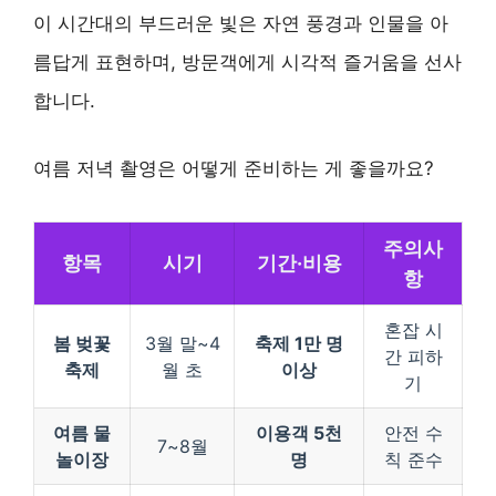
이 시간대의 부드러운 빛은 자연 풍경과 인물을 아
름답게 표현하며, 방문객에게 시각적 즐거움을 선사
합니다.
여름 저녁 촬영은 어떻게 준비하는 게 좋을까요?
주의사
항목
시기
기간·비용
항
혼잡 시
봄 벚꽃
3월 말~4
축제 1만 명
간 피하
축제
월 초
이상
기
여름 물
이용객 5천
안전 수
7~8월
놀이장
명
칙 준수