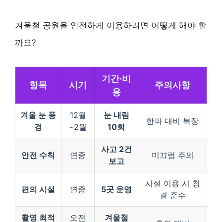
겨울철 공원을 안전하게 이용하려면 어떻게 해야 할
까요?
기간·비
항목
시기
주의사항
용
겨울 눈 풍
12월
눈 내림
한파 대비 복장
경
~2월
10회
사고 2건
안전 수칙
연중
미끄럼 주의
보고
시설 이용 시 청
편의 시설
연중
5곳 운영
결 준수
촬영 최적
오전
겨울철