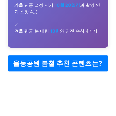
가을
단풍 절정 시기
10월 20일경
과 촬영 인
기 스팟 4곳
✓
겨울
평균 눈 내림
10회
와 안전 수칙 4가지
율동공원 봄철 추천 콘텐츠는?