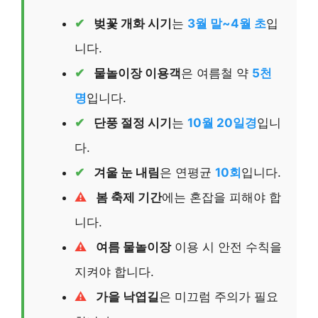
벚꽃 개화 시기
는
3월 말~4월 초
입
니다.
물놀이장 이용객
은 여름철 약
5천
명
입니다.
단풍 절정 시기
는
10월 20일경
입니
다.
겨울 눈 내림
은 연평균
10회
입니다.
봄 축제 기간
에는 혼잡을 피해야 합
니다.
여름 물놀이장
이용 시 안전 수칙을
지켜야 합니다.
가을 낙엽길
은 미끄럼 주의가 필요