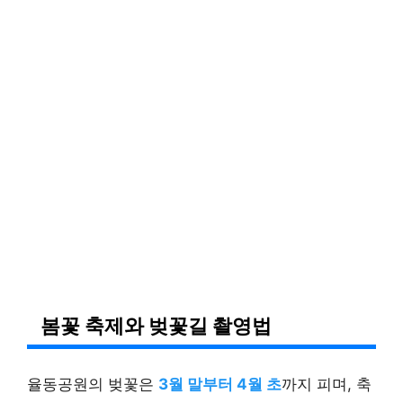
봄꽃 축제와 벚꽃길 촬영법
율동공원의 벚꽃은
3월 말부터 4월 초
까지 피며, 축