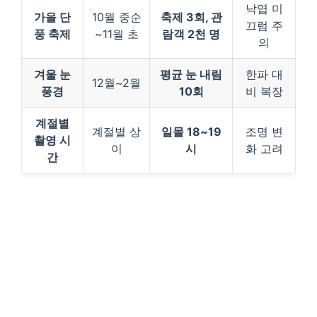
낙엽 미
가을 단
10월 중순
축제 3회, 관
끄럼 주
풍 축제
~11월 초
람객 2천 명
의
겨울 눈
평균 눈 내림
한파 대
12월~2월
풍경
10회
비 복장
계절별
계절별 상
일몰 18~19
조명 변
촬영 시
이
시
화 고려
간