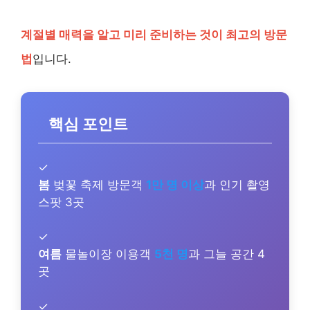
계절별 매력을 알고 미리 준비하는 것이 최고의 방문
법
입니다.
핵심 포인트
✓
봄
벚꽃 축제 방문객
1만 명 이상
과 인기 촬영
스팟 3곳
✓
여름
물놀이장 이용객
5천 명
과 그늘 공간 4
곳
✓