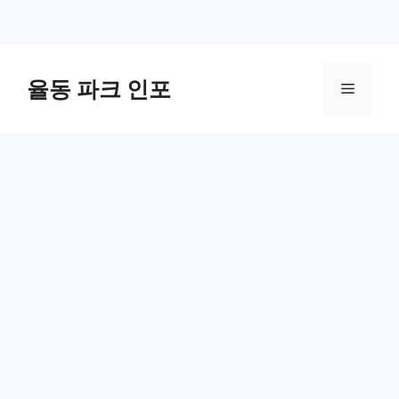
컨
텐
율동 파크 인포
메
츠
로
뉴
건
너
뛰
기