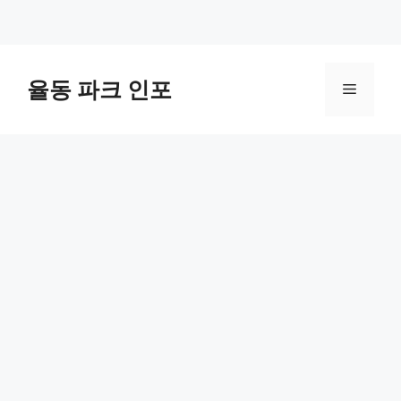
컨
텐
율동 파크 인포
메
츠
로
뉴
건
너
뛰
기