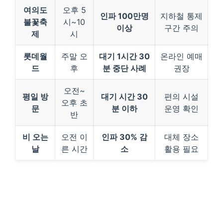
여의도
오후 5
인파 100만명
지하철 통제
불꽃축
시~10
이상
구간 주의
제
시
롯데월
주말 오
대기 1시간 30
온라인 예매
드
후
분 중단 사례
권장
오전~
평일 방
대기 시간 30
편의 시설
오후 초
문
분 이하
운영 확인
반
비 오는
오전 이
인파 30% 감
대체 장소
날
른 시간
소
활용 필요