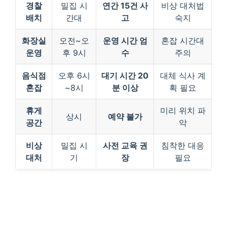
경찰
밀집 시
연간 15건 사
비상 대처법
배치
간대
고
숙지
화장실
오전~오
운영 시간 엄
혼잡 시간대
운영
후 9시
수
주의
음식점
오후 6시
대기 시간 20
대체 식사 계
혼잡
~8시
분 이상
획 필요
휴게
미리 위치 파
상시
예약 불가
공간
악
비상
밀집 시
사전 교육 권
침착한 대응
대처
기
장
필요