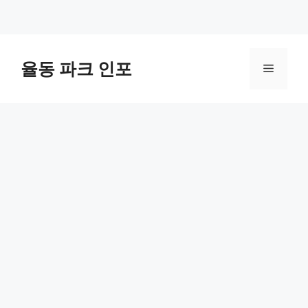
컨
텐
율동 파크 인포
메
츠
로
뉴
건
너
뛰
기