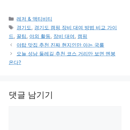
카
레저 & 액티비티
테
태
경기도
,
경기도 캠핑 장비 대여 방법 비교 가이
고
그
드
,
꿀팁
,
야외 활동
,
장비 대여
,
캠핑
리
야탑 맛집 추천 진짜 현지인만 아는 국룰
오늘 성남 둘레길 추천 코스 거리만 보면 멘붕
온다?
댓글 남기기
댓
글