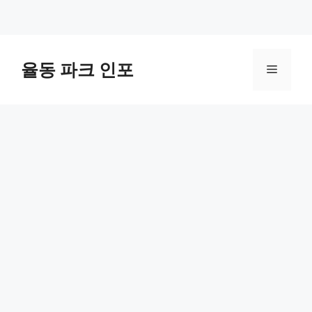
컨
텐
율동 파크 인포
메
츠
로
뉴
건
너
뛰
기