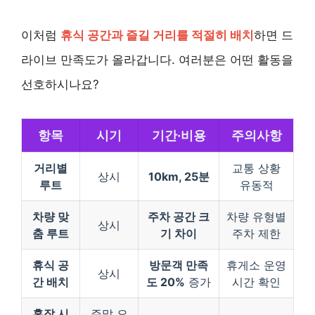
이처럼
휴식 공간과 즐길 거리를 적절히 배치
하면 드
라이브 만족도가 올라갑니다. 여러분은 어떤 활동을
선호하시나요?
항목
시기
기간·비용
주의사항
거리별
교통 상황
상시
10km, 25분
루트
유동적
차량 맞
주차 공간 크
차량 유형별
상시
춤 루트
기 차이
주차 제한
휴식 공
방문객 만족
휴게소 운영
상시
간 배치
도 20%
증가
시간 확인
혼잡 시
주말 오