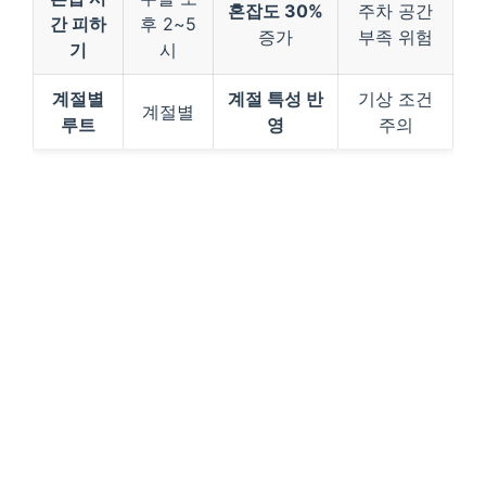
혼잡도 30%
주차 공간
간 피하
후 2~5
증가
부족 위험
기
시
계절별
계절 특성 반
기상 조건
계절별
루트
영
주의