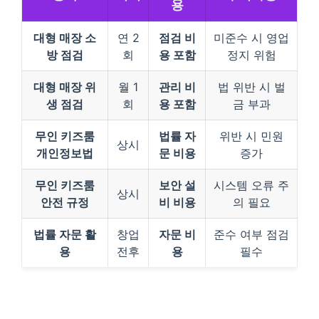
용
대형 매장 소
연 2
점검 비
미준수 시 영업
방 점검
회
용 포함
정지 위험
대형 매장 위
월 1
관리 비
법 위반 시 벌
생 점검
회
용 포함
금 부과
무인 키즈룸
법률 자
위반 시 민원
상시
개인정보법
문 비용
증가
무인 키즈룸
보안 설
시스템 오류 주
상시
안전 규정
비 비용
의 필요
법률 자문 활
창업
자문 비
준수 여부 점검
용
전후
용
필수