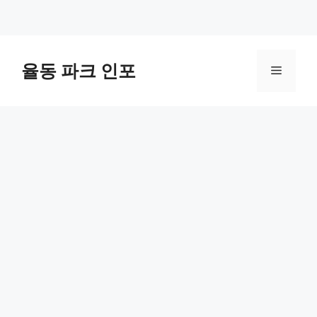
컨
텐
율동 파크 인포
메
츠
로
뉴
건
너
뛰
기