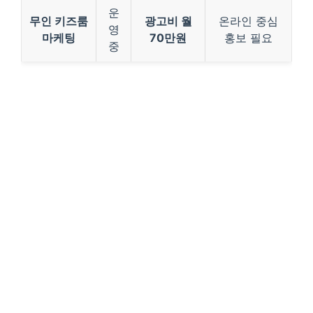
운
무인 키즈룸
광고비 월
온라인 중심
영
마케팅
70만원
홍보 필요
중