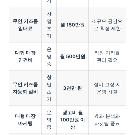
기
창
무인 키즈룸
업
소규모 공간으
월 150만원
임대료
초
로 확장 제한
기
운
대형 매장
직원 이직률
영
월 500만원
인건비
관리 필요
중
창
무인 키즈룸
업
설비 고장 시
3천만 원
자동화 설비
초
운영 차질
기
운
광고비 월
대형 매장
효과 분석과
영
100만원 이
마케팅
타겟팅 중요
중
상