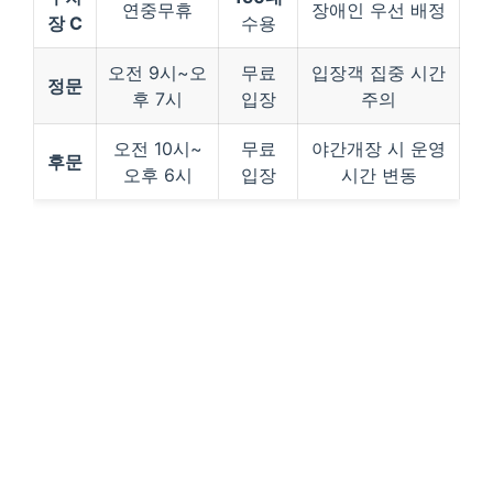
연중무휴
장애인 우선 배정
장 C
수용
오전 9시~오
무료
입장객 집중 시간
정문
후 7시
입장
주의
오전 10시~
무료
야간개장 시 운영
후문
오후 6시
입장
시간 변동