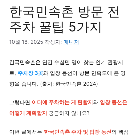
한국민속촌 방문 전
주차 꿀팁 5가지
10월 18, 2025
작성자:
매니저
한국민속촌은 연간 수십만 명이 찾는 인기 관광지
로,
주차장 3곳
과 입장 동선이 방문 만족도에 큰 영
향을 줍니다. (출처: 한국민속촌 2024)
그렇다면
어디에 주차하는 게 편할지
와
입장 동선은
어떻게 계획할지
궁금하지 않나요?
이번 글에서는
한국민속촌 주차 및 입장 동선
의 핵심