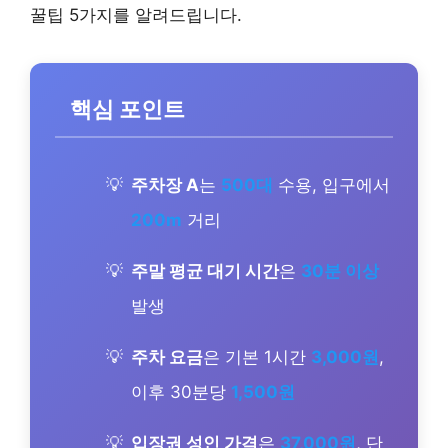
꿀팁 5가지를 알려드립니다.
핵심 포인트
주차장 A
는
500대
수용, 입구에서
200m
거리
주말 평균 대기 시간
은
30분 이상
발생
주차 요금
은 기본 1시간
3,000원
,
이후 30분당
1,500원
입장권 성인 가격
은
37,000원
, 단