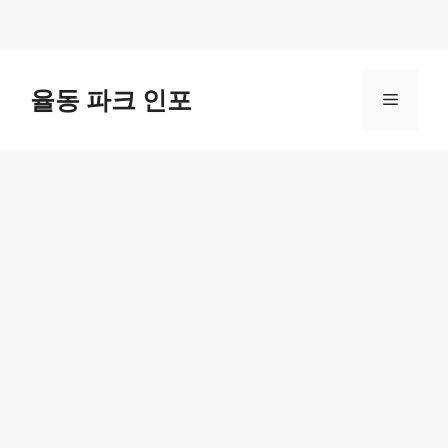
컨
텐
율동 파크 인포
메
츠
로
뉴
건
너
뛰
기