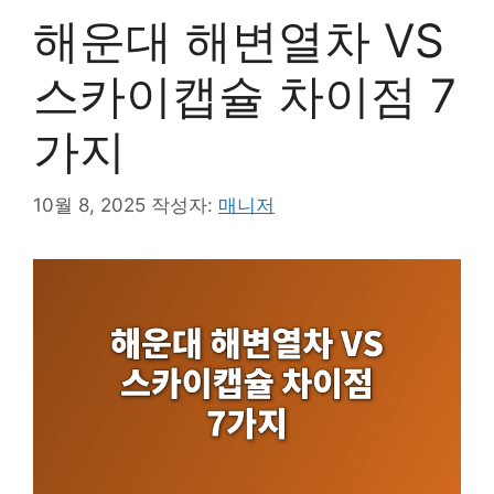
해운대 해변열차 VS
스카이캡슐 차이점 7
가지
10월 8, 2025
작성자:
매니저