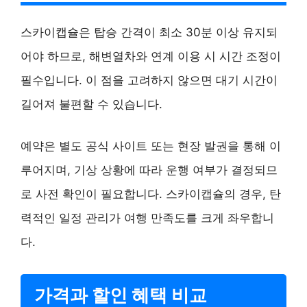
스카이캡슐은 탑승 간격이 최소 30분 이상 유지되
어야 하므로, 해변열차와 연계 이용 시 시간 조정이
필수입니다. 이 점을 고려하지 않으면 대기 시간이
길어져 불편할 수 있습니다.
예약은 별도 공식 사이트 또는 현장 발권을 통해 이
루어지며, 기상 상황에 따라 운행 여부가 결정되므
로 사전 확인이 필요합니다. 스카이캡슐의 경우, 탄
력적인 일정 관리가 여행 만족도를 크게 좌우합니
다.
가격과 할인 혜택 비교