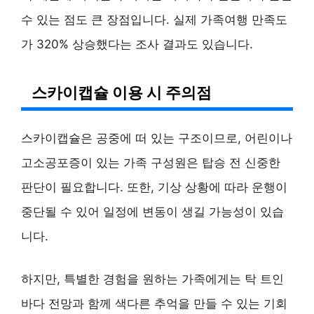
수 있는 점도 큰 장점입니다. 실제 가족여행 만족도
가 320% 상승했다는 조사 결과도 있습니다.
스카이캡슐 이용 시 주의점
스카이캡슐은 공중에 떠 있는 구조이므로, 어린이나
고소공포증이 있는 가족 구성원은 탑승 전 신중한
판단이 필요합니다. 또한, 기상 상황에 따라 운행이
중단될 수 있어 일정에 변동이 생길 가능성이 있습
니다.
하지만, 특별한 경험을 원하는 가족에게는 탁 트인
바다 전망과 함께 색다른 추억을 만들 수 있는 기회