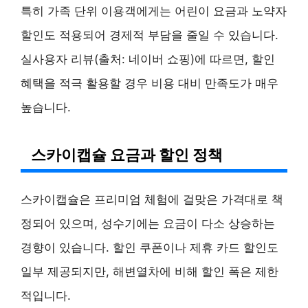
특히 가족 단위 이용객에게는 어린이 요금과 노약자
할인도 적용되어 경제적 부담을 줄일 수 있습니다.
실사용자 리뷰(출처: 네이버 쇼핑)에 따르면, 할인
혜택을 적극 활용할 경우 비용 대비 만족도가 매우
높습니다.
스카이캡슐 요금과 할인 정책
스카이캡슐은 프리미엄 체험에 걸맞은 가격대로 책
정되어 있으며, 성수기에는 요금이 다소 상승하는
경향이 있습니다. 할인 쿠폰이나 제휴 카드 할인도
일부 제공되지만, 해변열차에 비해 할인 폭은 제한
적입니다.