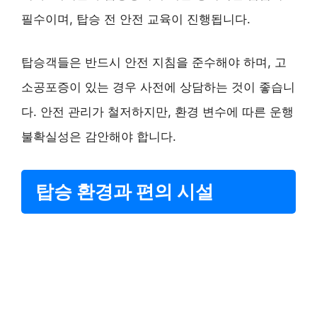
필수이며, 탑승 전 안전 교육이 진행됩니다.
탑승객들은 반드시 안전 지침을 준수해야 하며, 고
소공포증이 있는 경우 사전에 상담하는 것이 좋습니
다. 안전 관리가 철저하지만, 환경 변수에 따른 운행
불확실성은 감안해야 합니다.
탑승 환경과 편의 시설