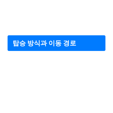
탑승 방식과 이동 경로