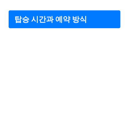
탑승 시간과 예약 방식