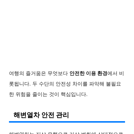
여행의 즐거움은 무엇보다
안전한 이용 환경
에서 비
롯됩니다. 두 수단의 안전성 차이를 파악해 불필요
한 위험을 줄이는 것이 핵심입니다.
해변열차 안전 관리