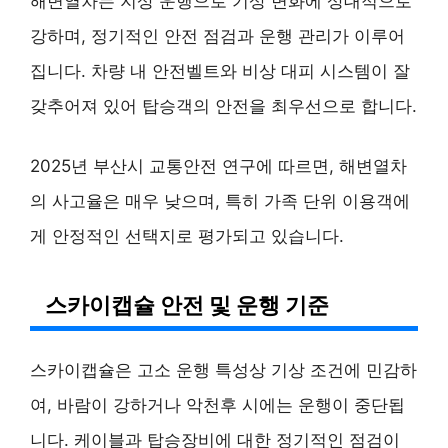
해변열차는 지상 운행으로 기상 변화에 상대적으로
강하며, 정기적인 안전 점검과 운행 관리가 이루어
집니다. 차량 내 안전벨트와 비상 대피 시스템이 잘
갖추어져 있어 탑승객의 안전을 최우선으로 합니다.
2025년 부산시 교통안전 연구에 따르면, 해변열차
의 사고율은 매우 낮으며, 특히 가족 단위 이용객에
게 안정적인 선택지로 평가되고 있습니다.
스카이캡슐 안전 및 운행 기준
스카이캡슐은 고소 운행 특성상 기상 조건에 민감하
여, 바람이 강하거나 악천후 시에는 운행이 중단됩
니다. 케이블과 탑승장비에 대한 정기적인 점검이