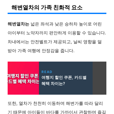
해변열차의 가족 친화적 요소
해변열차는
넓은 좌석과 낮은 승하차 높이로 어린
아이부터 노약자까지 편안하게 이용할 수 있습니다.
차내에서는 안전벨트가 제공되고, 날씨 영향을 덜
받아 가족 여행에 안정감을 줍니다.
READ
여행지 할인 쿠폰, 카드별
혜택 차이는?
또한, 열차가 천천히 이동하며 해변가를 따라 달리
기 때문에 아이들이 바다를 가까이서 관찰하며 즐길