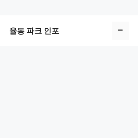
컨
텐
율동 파크 인포
메
츠
로
뉴
건
너
뛰
기