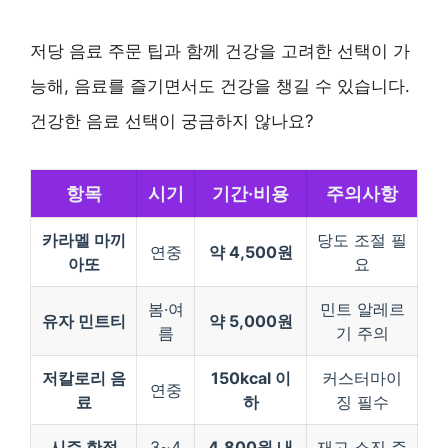
저당 음료 주문 팁과 함께 건강을 고려한 선택이 가
능해, 음료를 즐기면서도 건강을 챙길 수 있습니다.
건강한 음료 선택이 궁금하지 않나요?
항목
시기
기간·비용
주의사항
카라멜 마끼
당도 조절 필
연중
약 4,500원
아또
요
봄·여
민트 알레르
유자 민트티
약 5,000원
름
기 주의
저칼로리 음
150kcal 이
커스터마이
연중
료
하
징 필수
시즌 한정
3~4
4,800원 내
재고 소진 주