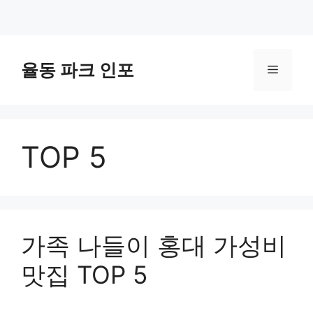
컨
텐
율동 파크 인포
메
츠
로
뉴
건
너
TOP 5
뛰
기
가족 나들이 홍대 가성비
맛집 TOP 5